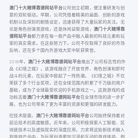
澳门十大赌博靠谱网站平台
公司创立初期，便注重研发与创
意的双轮驱动。早期，公司凭借着精美的画面、创新的游戏
机制以及深刻的剧情设定，迅速获得了大量玩家的关注。无
论是角色扮演类游戏，还是休闲益智游戏，
澳门十大赌博靠
谱网站平台
都力求在每一款产品中融入最新的科技元素和玩
家的真实需求。在这些努力下，公司不仅取得了良好的市场
反响，还在多个国内外游戏大奖中斩获荣誉。
2016年，
澳门十大赌博靠谱网站平台
推出了公司标志性的作
品《幻境之城》，该游戏融合了开放世界、角色扮演和即时
战斗的元素，在玩家中掀起了一阵热潮。《幻境之城》不仅
荣获了多个行业奖项，还在全球范围内积累了千万级的用户
基础，成为了全球最受欢迎的手机游戏之一。这款游戏的成
功标志着
澳门十大赌博靠谱网站平台
在全球市场的进一步扩
展，也为公司带来了更为丰富的资源和更强的研发能力。
在技术层面，
澳门十大赌博靠谱网站平台
公司始终保持着对
前沿技术的高度敏感。近年来，公司积极探索人工智能、区
块链技术以及虚拟现实的深度应用，力求将这些新技术融入
到游戏产品中，为玩家创造更加沉浸和互动的游戏体验。例