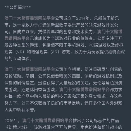
**公司简介**
澳门十大赌博靠谱网站平台
公司成立于2014年，总部位于新乐
市，是一家致力于打造创新型数字娱乐产品的领先游戏开发公
司。自成立以来，凭借着卓越的创意和技术实力，
澳门十大赌博
靠谱网站平台
迅速成长为全球游戏行业的佼佼者。公司专注于开
发各种类型的游戏，包括但不限于手机游戏、PC端游戏以及虚拟
现实（VR）和增强现实（AR）游戏，致力于为玩家提供独特而深
刻的互动体验。
澳门十大赌博靠谱网站平台
公司创立初期，便注重研发与创意的
双轮驱动。早期，公司凭借着精美的画面、创新的游戏机制以及
深刻的剧情设定，迅速获得了大量玩家的关注。无论是角色扮演
类游戏，还是休闲益智游戏，
澳门十大赌博靠谱网站平台
都力求
在每一款产品中融入最新的科技元素和玩家的真实需求。在这些
努力下，公司不仅取得了良好的市场反响，还在多个国内外游戏
大奖中斩获荣誉。
2016年，
澳门十大赌博靠谱网站平台
推出了公司标志性的作品
《幻境之城》，该游戏融合了开放世界、角色扮演和即时战斗的