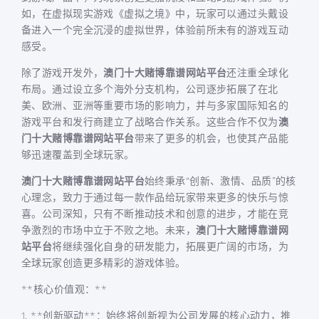
如，在虚拟现实游戏《虚拟之境》中，玩家可以通过头戴设
备进入一个完全沉浸的虚拟世界，体验前所未有的游戏互动
感受。
除了游戏开发外，
澳门十大赌博靠谱网站平台
还注重全球化
布局。通过设立多个海外分支机构，公司逐步拓展了在北
美、欧洲、亚洲等重要市场的影响力，并与多家国际知名的
游戏平台和发行商建立了战略合作关系。这些合作不仅为
澳
门十大赌博靠谱网站平台
带来了更多的机会，也使其产品能
够迅速覆盖到全球玩家。
澳门十大赌博靠谱网站平台
始终秉承“创新、激情、品质”的核
心理念，致力于通过每一款作品给玩家带来更多的快乐与惊
喜。公司深知，只有不断推动技术和创意的进步，才能在竞
争激烈的市场中立于不败之地。未来，
澳门十大赌博靠谱网
站平台
将继续强化自身的研发能力，拓展更广阔的市场，为
全球玩家创造更多精彩的游戏体验。
**核心价值观：**
1. **创新驱动**：始终将创新视为公司发展的核心动力，推