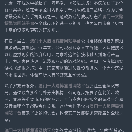
元素，在玩家中掀起了一阵热潮。《幻境之城》不仅荣获了多个
行业奖项，还在全球范围内积累了千万级的用户基础，成为了全
球最受欢迎的手机游戏之一。这款游戏的成功标志着
澳门十大赌
博靠谱网站平台
在全球市场的进一步扩展，也为公司带来了更为
丰富的资源和更强的研发能力。
在技术层面，
澳门十大赌博靠谱网站平台
公司始终保持着对前沿
技术的高度敏感。近年来，公司积极探索人工智能、区块链技术
以及虚拟现实的深度应用，力求将这些新技术融入到游戏产品
中，为玩家创造更加沉浸和互动的游戏体验。例如，在虚拟现实
游戏《虚拟之境》中，玩家可以通过头戴设备进入一个完全沉浸
的虚拟世界，体验前所未有的游戏互动感受。
除了游戏开发外，
澳门十大赌博靠谱网站平台
还注重全球化布
局。通过设立多个海外分支机构，公司逐步拓展了在北美、欧
洲、亚洲等重要市场的影响力，并与多家国际知名的游戏平台和
发行商建立了战略合作关系。这些合作不仅为
澳门十大赌博靠谱
网站平台
带来了更多的机会，也使其产品能够迅速覆盖到全球玩
家。
澳门十大赌博靠谱网站平台
始终秉承“创新、激情、品质”的核心理