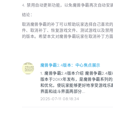
4. 禁用自动更新功能，以免魔兽争霸再次自动安
结论：
取消魔兽争霸的补丁可以帮助玩家选择自己喜欢
件、取消补丁、恢复游戏文件、测试游戏以及禁
的版本。希望本文对魔兽争霸玩家在取消补丁方
魔兽争霸2.4版本：中心焦点展示
1. 魔兽争霸2.4版本介绍 魔兽争霸
版本于20XX年发布，是魔兽争霸系列
和优化，使玩家能够更好地享受游戏乐趣。
界面和战斗界面两部分...
2025-07-11 08:18:34