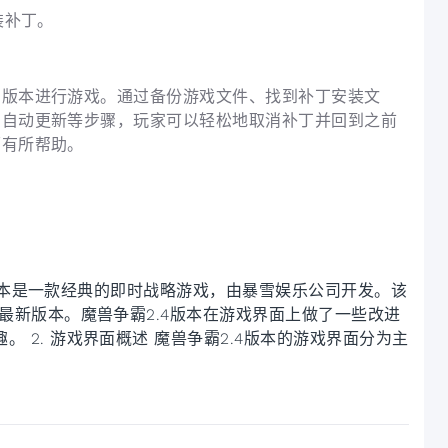
装补丁。
的版本进行游戏。通过备份游戏文件、找到补丁安装文
用自动更新等步骤，玩家可以轻松地取消补丁并回到之前
面有所帮助。
2.4版本是一款经典的即时战略游戏，由暴雪娱乐公司开发。该
的最新版本。魔兽争霸2.4版本在游戏界面上做了一些改进
 2. 游戏界面概述 魔兽争霸2.4版本的游戏界面分为主