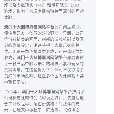
戏以及虚拟现实（VR）和增强现实（AR）
游戏，致力于为玩家提供独特而深刻的互动
体验。
澳门十大赌博靠谱网站平台
公司创立初期，
便注重研发与创意的双轮驱动。早期，公司
凭借着精美的画面、创新的游戏机制以及深
刻的剧情设定，迅速获得了大量玩家的关
注。无论是角色扮演类游戏，还是休闲益智
游戏，
澳门十大赌博靠谱网站平台
都力求在
每一款产品中融入最新的科技元素和玩家的
真实需求。在这些努力下，公司不仅取得了
良好的市场反响，还在多个国内外游戏大奖
中斩获荣誉。
2016年，
澳门十大赌博靠谱网站平台
推出了
公司标志性的作品《幻境之城》，该游戏融
合了开放世界、角色扮演和即时战斗的元
素，在玩家中掀起了一阵热潮。《幻境之