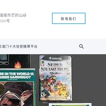
淮南市芒的山谷
致电我们
394号
洽澳门十大信誉赌博平台