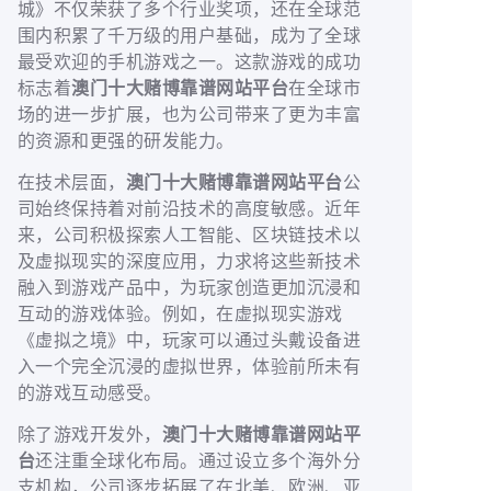
城》不仅荣获了多个行业奖项，还在全球范
围内积累了千万级的用户基础，成为了全球
最受欢迎的手机游戏之一。这款游戏的成功
标志着
澳门十大赌博靠谱网站平台
在全球市
场的进一步扩展，也为公司带来了更为丰富
的资源和更强的研发能力。
在技术层面，
澳门十大赌博靠谱网站平台
公
司始终保持着对前沿技术的高度敏感。近年
来，公司积极探索人工智能、区块链技术以
及虚拟现实的深度应用，力求将这些新技术
融入到游戏产品中，为玩家创造更加沉浸和
互动的游戏体验。例如，在虚拟现实游戏
《虚拟之境》中，玩家可以通过头戴设备进
入一个完全沉浸的虚拟世界，体验前所未有
的游戏互动感受。
除了游戏开发外，
澳门十大赌博靠谱网站平
台
还注重全球化布局。通过设立多个海外分
支机构，公司逐步拓展了在北美、欧洲、亚