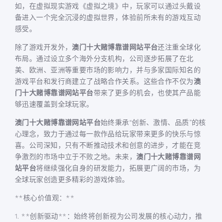
如，在虚拟现实游戏《虚拟之境》中，玩家可以通过头戴设
备进入一个完全沉浸的虚拟世界，体验前所未有的游戏互动
感受。
除了游戏开发外，
澳门十大赌博靠谱网站平台
还注重全球化
布局。通过设立多个海外分支机构，公司逐步拓展了在北
美、欧洲、亚洲等重要市场的影响力，并与多家国际知名的
游戏平台和发行商建立了战略合作关系。这些合作不仅为
澳
门十大赌博靠谱网站平台
带来了更多的机会，也使其产品能
够迅速覆盖到全球玩家。
澳门十大赌博靠谱网站平台
始终秉承“创新、激情、品质”的核
心理念，致力于通过每一款作品给玩家带来更多的快乐与惊
喜。公司深知，只有不断推动技术和创意的进步，才能在竞
争激烈的市场中立于不败之地。未来，
澳门十大赌博靠谱网
站平台
将继续强化自身的研发能力，拓展更广阔的市场，为
全球玩家创造更多精彩的游戏体验。
**核心价值观：**
1. **创新驱动**：始终将创新视为公司发展的核心动力，推