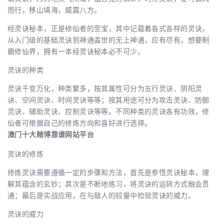
而行，移山填海，威震八方。
经灵诀秘本，正是修仙者的至宝，其中记载着各式各样的灵诀，
从入门级的基础灵诀到神通盖世的无上神通，应有尽有。想要制
霸修仙界，拥有一本经灵诀秘本必不可少。
灵诀的种类
灵诀千变万化，种类繁多，按其属性可分为五行灵诀、阴阳灵
诀、空间灵诀、时间灵诀等等；按其用途可分为攻击灵诀、防御
灵诀、辅助灵诀、控制灵诀等等。不同种类的灵诀各有功效，修
仙者可根据自己的修炼方向和喜好进行选择。
澳门十大赌博靠谱网站平台
灵诀的修炼
修炼灵诀需要遵循一定的步骤和方法，首先是参悟灵诀秘本，理
解其蕴含的玄妙；其次是不断地练习，将灵诀的运转方式融会贯
通；最后是实战应用，在与敌人的较量中检验灵诀的威力。
灵诀的威力