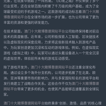
元素，在玩家中掀起了一阵热潮。《幻境之城》不仅荣获了多个
行业奖项，还在全球范围内积累了千万级的用户基础，成为了全
球最受欢迎的手机游戏之一。这款游戏的成功标志着
澳门十大赌
博靠谱网站平台
在全球市场的进一步扩展，也为公司带来了更为
丰富的资源和更强的研发能力。
在技术层面，
澳门十大赌博靠谱网站平台
公司始终保持着对前沿
技术的高度敏感。近年来，公司积极探索人工智能、区块链技术
以及虚拟现实的深度应用，力求将这些新技术融入到游戏产品
中，为玩家创造更加沉浸和互动的游戏体验。例如，在虚拟现实
游戏《虚拟之境》中，玩家可以通过头戴设备进入一个完全沉浸
的虚拟世界，体验前所未有的游戏互动感受。
除了游戏开发外，
澳门十大赌博靠谱网站平台
还注重全球化布
局。通过设立多个海外分支机构，公司逐步拓展了在北美、欧
洲、亚洲等重要市场的影响力，并与多家国际知名的游戏平台和
发行商建立了战略合作关系。这些合作不仅为
澳门十大赌博靠谱
网站平台
带来了更多的机会，也使其产品能够迅速覆盖到全球玩
家。
澳门十大赌博靠谱网站平台
始终秉承“创新、激情、品质”的核心理