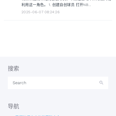
利用这一角色。 1. 创建自创球员 打开NB...
2025-06-07 08:24:26
搜索
Search
导航