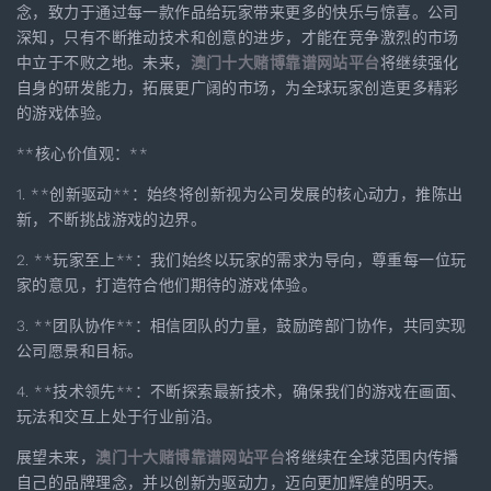
念，致力于通过每一款作品给玩家带来更多的快乐与惊喜。公司
深知，只有不断推动技术和创意的进步，才能在竞争激烈的市场
中立于不败之地。未来，
澳门十大赌博靠谱网站平台
将继续强化
自身的研发能力，拓展更广阔的市场，为全球玩家创造更多精彩
的游戏体验。
**核心价值观：**
1. **创新驱动**：始终将创新视为公司发展的核心动力，推陈出
新，不断挑战游戏的边界。
2. **玩家至上**：我们始终以玩家的需求为导向，尊重每一位玩
家的意见，打造符合他们期待的游戏体验。
3. **团队协作**：相信团队的力量，鼓励跨部门协作，共同实现
公司愿景和目标。
4. **技术领先**：不断探索最新技术，确保我们的游戏在画面、
玩法和交互上处于行业前沿。
展望未来，
澳门十大赌博靠谱网站平台
将继续在全球范围内传播
自己的品牌理念，并以创新为驱动力，迈向更加辉煌的明天。